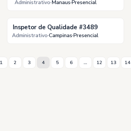
Administrativo
Manaus
Presencial
Inspetor de Qualidade #3489
Administrativo
Campinas
Presencial
1
2
3
4
5
6
...
12
13
14