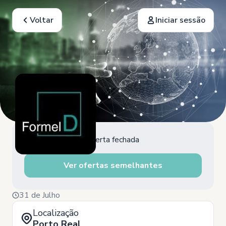
Voltar
Iniciar sessão
Oferta fechada
Ver ofertas semelhantes
31 de Julho
Localização
Porto Real