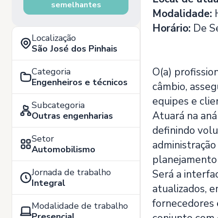
semelhantes
Modalidade:
H
Horário:
De Se
Localização
São José dos Pinhais
O(a) profissio
Categoria
Engenheiros e técnicos
câmbio, asseg
equipes e clie
Subcategoria
Atuará na anál
Outras engenharias
definindo volu
Setor
administração
Automobilismo
planejamento d
Jornada de trabalho
Será a interf
Integral
atualizados, 
fornecedores 
Modalidade de trabalho
Presencial