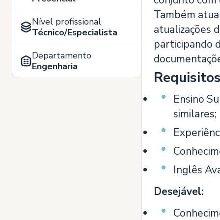
conjunto com 
Também atuará
Nível profissional
atualizações d
Técnico/Especialista
participando 
Departamento
documentações
Engenharia
Requisito
Ensino Su
similares;
Experiênc
Conhecime
Inglês Av
Desejável:
Conhecime