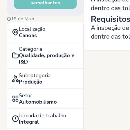
semelhantes
dentro das tol
Requisito
19 de Maio
A inspeção de
Localização
Canoas
dentro das tol
Categoria
Qualidade, produção e
I&D
Subcategoria
Produção
Setor
Automobilismo
Jornada de trabalho
Integral