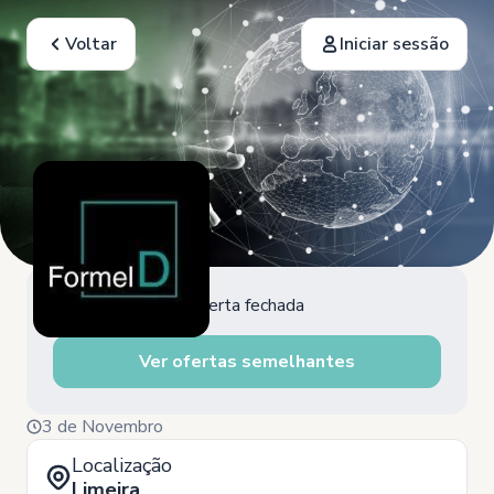
Voltar
Iniciar sessão
Oferta fechada
Ver ofertas semelhantes
3 de Novembro
Localização
Limeira