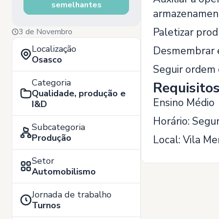
semelhantes
armazenamento
Paletizar prod
3 de Novembro
Localização
Desmembrar em
Osasco
Seguir ordem 
Categoria
Requisito
Qualidade, produção e
Ensino Médio
I&D
Horário: Segu
Subcategoria
Produção
Local: Vila Me
Setor
Automobilismo
Jornada de trabalho
Turnos