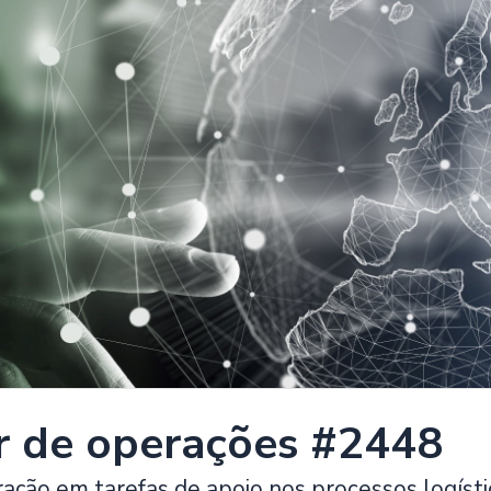
ar de operações #2448
ração em tarefas de apoio nos processos logísti