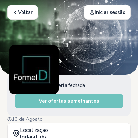
Voltar
Iniciar sessão
Oferta fechada
Ver ofertas semelhantes
13 de Agosto
Localização
Indaiatuba