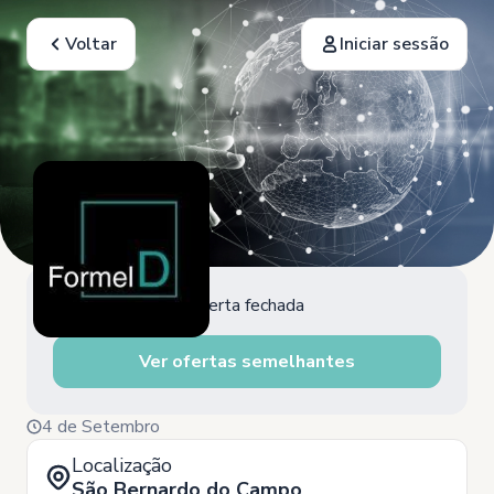
Voltar
Iniciar sessão
Oferta fechada
Ver ofertas semelhantes
4 de Setembro
Localização
São Bernardo do Campo